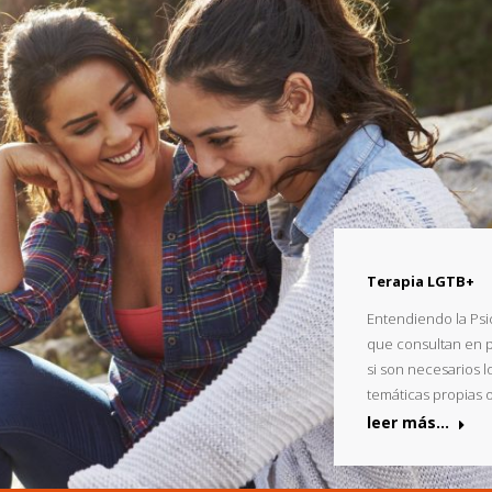
Terapia LGTB+
Entendiendo la Psi
que consultan en p
si son necesarios 
temáticas propias 
leer más...