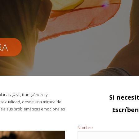
RA
anas, gays, transgénero y
Si necesi
mosexualidad, desde una mirada de
Escríbe
es a sus problemáticas emocionales
Nombre