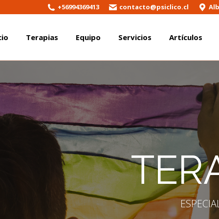
+56994369413
contacto@psiclico.cl
Al
cio
Terapias
Equipo
Servicios
Artículos
cio
Terapias
Equipo
Servicios
Artículos
TERA
ESPECIA