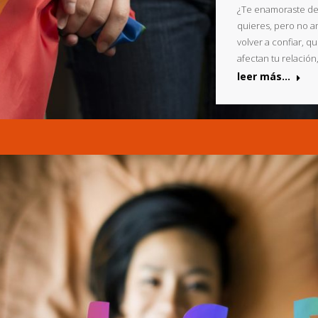
¿Te enamoraste de 
quieres, pero no am
volver a confiar, q
afectan tu relación
leer más...