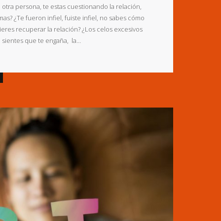
otra persona, te estas cuestionando la relación,
as? ¿Te fueron infiel, fuiste infiel, no sabes cómo
uieres recuperar la relación? ¿Los celos excesivos
, sientes que te engaña, la…