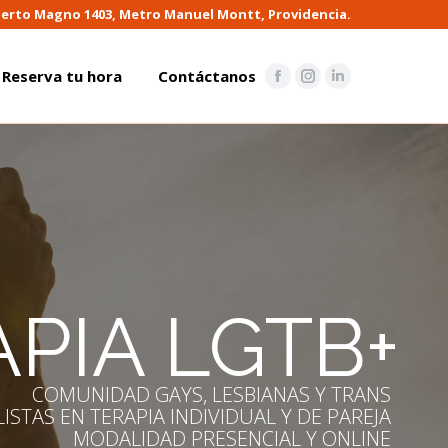
berto Magno 1403, Metro Manuel Montt, Providencia.
Reserva tu hora
Contáctanos
Facebook
Instagram
Linkedin
Reserva tu hora
Contáctanos
page
page
page
Facebook
Instagram
Linkedin
opens
opens
opens
page
page
page
in
in
in
opens
opens
opens
new
new
new
in
in
in
window
window
window
new
new
new
window
window
window
PIA LGTB+
COMUNIDAD GAYS, LESBIANAS Y TRANS
LISTAS EN TERAPIA INDIVIDUAL Y DE PAREJA
MODALIDAD PRESENCIAL Y ONLINE