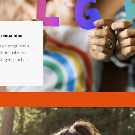
osexualidad
po de preguntas a
brir cuál es su
s surgen, muchas