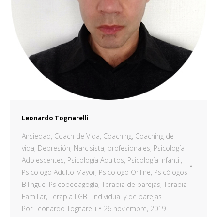
Leonardo Tognarelli
Ansiedad
,
Coach de Vida
,
Coaching
,
Coaching de
vida
,
Depresión
,
Narcisista
,
profesionales
,
Psicología
Adolescentes
,
Psicología Adultos
,
Psicología Infantil
,
Psicologo Adulto Mayor
,
Psicologo Online
,
Psicólogos
Bilingüe
,
Psicopedagogía
,
Terapia de parejas
,
Terapia
Familiar
,
Terapia LGBT individual y de parejas
Por
Leonardo Tognarelli
26 noviembre, 2019